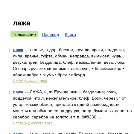
лажа
Толкование
Перевод
Книги
лажа
— лганье, вздор, брехня, ерунда, враки, подделка,
1
липа, вранье, туфта, обман, неправда, вымысел, чушь,
дезуха, треп, безделица, блеф, измышления, деза, ложь
Словарь русских синонимов. лажа сущ. • бессмыслица •
абракадабра • заумь • бред • абсурд …
Словарь синонимов
лажа
— ЛАЖА, и, ж. Ерунда, чушь, безделица; ложь,
2
подделка; что л. нежелательное; блеф. Возм. через уг. от
устар. «лаж» обмен, приплата к одной разновидности
монеты при обмене ее на другую, напр. бумажных денег на
серебро, серебра на золото и т. п.,&#8230; …
Словарь русского арго