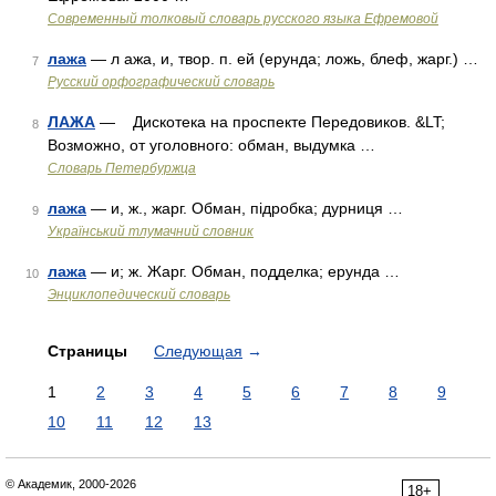
Современный толковый словарь русского языка Ефремовой
лажа
— л ажа, и, твор. п. ей (ерунда; ложь, блеф, жарг.) …
7
Русский орфографический словарь
ЛАЖА
— Дискотека на проспекте Передовиков. &LT;
8
Возможно, от уголовного: обман, выдумка …
Словарь Петербуржца
лажа
— и, ж., жарг. Обман, підробка; дурниця …
9
Український тлумачний словник
лажа
— и; ж. Жарг. Обман, подделка; ерунда …
10
Энциклопедический словарь
Страницы
Следующая
→
1
2
3
4
5
6
7
8
9
10
11
12
13
© Академик, 2000-2026
18+