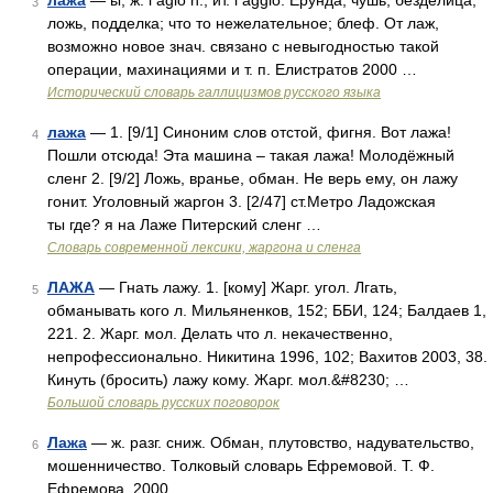
лажа
— ы, ж. l agio n., ит. l aggio. Ерунда, чушь, безделица;
3
ложь, подделка; что то нежелательное; блеф. От лаж,
возможно новое знач. связано с невыгодностью такой
операции, махинациями и т. п. Елистратов 2000 …
Исторический словарь галлицизмов русского языка
лажа
— 1. [9/1] Синоним слов отстой, фигня. Вот лажа!
4
Пошли отсюда! Эта машина – такая лажа! Молодёжный
сленг 2. [9/2] Ложь, вранье, обман. Не верь ему, он лажу
гонит. Уголовный жаргон 3. [2/47] ст.Метро Ладожская
ты где? я на Лаже Питерский сленг …
Cловарь современной лексики, жаргона и сленга
ЛАЖА
— Гнать лажу. 1. [кому] Жарг. угол. Лгать,
5
обманывать кого л. Мильяненков, 152; ББИ, 124; Балдаев 1,
221. 2. Жарг. мол. Делать что л. некачественно,
непрофессионально. Никитина 1996, 102; Вахитов 2003, 38.
Кинуть (бросить) лажу кому. Жарг. мол.&#8230; …
Большой словарь русских поговорок
Лажа
— ж. разг. сниж. Обман, плутовство, надувательство,
6
мошенничество. Толковый словарь Ефремовой. Т. Ф.
Ефремова. 2000 …